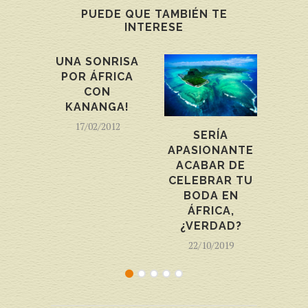
PUEDE QUE TAMBIÉN TE
INTERESE
UNA SONRISA
POR ÁFRICA
CON
KANANGA!
17/02/2012
SERÍA
APASIONANTE
MA
ACABAR DE
QUE
CELEBRAR TU
LLE
BODA EN
EQ
ÁFRICA,
¿VERDAD?
0
22/10/2019