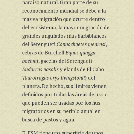
paraíso natural. Gran parte de su
reconocimiento mundial se debe a la
masiva migración que ocurre dentro
del ecosistema, la mayor migración de
grandes ungulados (ñus barbiblancos
del Serengueti
Connochaetes mearnsi
,
cebras de Burchell
Equus quagga
boehmi
, gacelas del Serengueti
Eudorcas nasalis
y elands de El Cabo
Taurotragus oryx livingstonii
) del
planeta. De hecho, sus límites vienen
definidos por todas las áreas de uso o
que pueden ser usadas por los ñus
migratorios en su periplo anual en
busca de pastos y agua.
El ESM tiene una superficie de unos