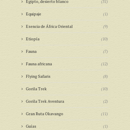
Egipto, desierto blanco
(31)
Equipaje
(1)
Esencia de África Oriental
(9)
Etiopía
(10)
Fauna
(7)
Fauna africana
(12)
Flying Safaris
(8)
Gorila Trek
(10)
Gorila Trek Aventura
(2)
Gran Ruta Okavango
(11)
Guías
(1)