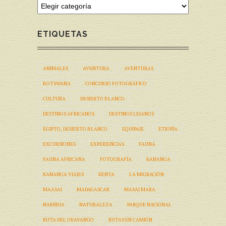
ETIQUETAS
ANIMALES
AVENTURA
AVENTURAS
BOTSWANA
CONCURSO FOTOGRÁFICO
CULTURA
DESIERTO BLANCO
DESTINOS AFRICANOS
DESTINOS LEJANOS
EGIPTO, DESIERTO BLANCO
EQUIPAJE
ETIOPÍA
EXCURSIONES
EXPERIENCIAS
FAUNA
FAUNA AFRICANA
FOTOGRAFÍA
KANANGA
KANANGA VIAJES
KENYA
LA MIGRACIÓN
MAASAI
MADAGASCAR
MASAI MARA
NAMIBIA
NATURALEZA
PARQUE NACIONAL
RUTA DEL OKAVANGO
RUTAS EN CAMIÓN