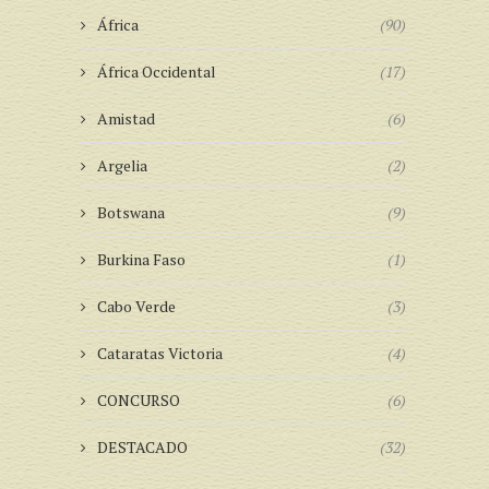
África
(90)
África Occidental
(17)
Amistad
(6)
Argelia
(2)
Botswana
(9)
Burkina Faso
(1)
Cabo Verde
(3)
Cataratas Victoria
(4)
CONCURSO
(6)
DESTACADO
(32)