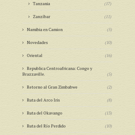
Tanzania
(17)
Zanzíbar
(11)
Namibia en Camion
(5)
Novedades
(10)
Oriental
(16)
Republica Centroafricana: Congo y
Brazzaville.
(5)
Retorno al Gran Zimbabwe
(2)
Ruta del Arco Iris
(8)
Ruta del Okavango
(13)
Ruta del Río Perdido
(10)