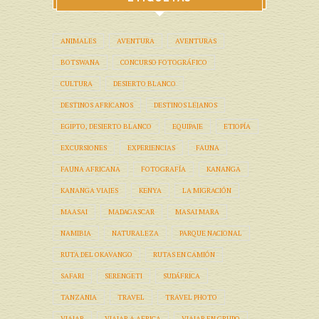
ANIMALES
AVENTURA
AVENTURAS
BOTSWANA
CONCURSO FOTOGRÁFICO
CULTURA
DESIERTO BLANCO
DESTINOS AFRICANOS
DESTINOS LEJANOS
EGIPTO, DESIERTO BLANCO
EQUIPAJE
ETIOPÍA
EXCURSIONES
EXPERIENCIAS
FAUNA
FAUNA AFRICANA
FOTOGRAFÍA
KANANGA
KANANGA VIAJES
KENYA
LA MIGRACIÓN
MAASAI
MADAGASCAR
MASAI MARA
NAMIBIA
NATURALEZA
PARQUE NACIONAL
RUTA DEL OKAVANGO
RUTAS EN CAMIÓN
SAFARI
SERENGETI
SUDÁFRICA
TANZANIA
TRAVEL
TRAVEL PHOTO
VIAJAR
VIAJAR A AFRICA
VIAJAR EN GRUPO