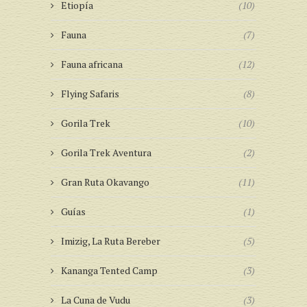
Etiopía
(10)
Fauna
(7)
Fauna africana
(12)
Flying Safaris
(8)
Gorila Trek
(10)
Gorila Trek Aventura
(2)
Gran Ruta Okavango
(11)
Guías
(1)
Imizig, La Ruta Bereber
(5)
Kananga Tented Camp
(3)
La Cuna de Vudu
(3)