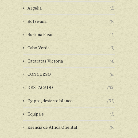
Argelia
(2)
Botswana
(9)
Burkina Faso
(1)
Cabo Verde
(3)
Cataratas Victoria
(4)
CONCURSO
(6)
DESTACADO
(32)
Egipto, desierto blanco
(31)
Equipaje
(1)
Esencia de África Oriental
(9)