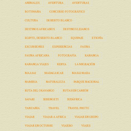
ANIMALES
AVENTURA
AVENTURAS
BOTSWANA
CONCURSO FOTOGRÁFICO
CULTURA
DESIERTO BLANCO
DESTINOS AFRICANOS
DESTINOS LEJANOS
EGIPTO, DESIERTO BLANCO
EQUIPAJE
ETIOPÍA
EXCURSIONES
EXPERIENCIAS
FAUNA
FAUNA AFRICANA
FOTOGRAFÍA
KANANGA
KANANGA VIAJES
KENYA
LA MIGRACIÓN
MAASAI
MADAGASCAR
MASAI MARA
NAMIBIA
NATURALEZA
PARQUE NACIONAL
RUTA DEL OKAVANGO
RUTAS EN CAMIÓN
SAFARI
SERENGETI
SUDÁFRICA
TANZANIA
TRAVEL
TRAVEL PHOTO
VIAJAR
VIAJAR A AFRICA
VIAJAR EN GRUPO
VIAJAR EN OCTUBRE
VIAJERO
VIAJES