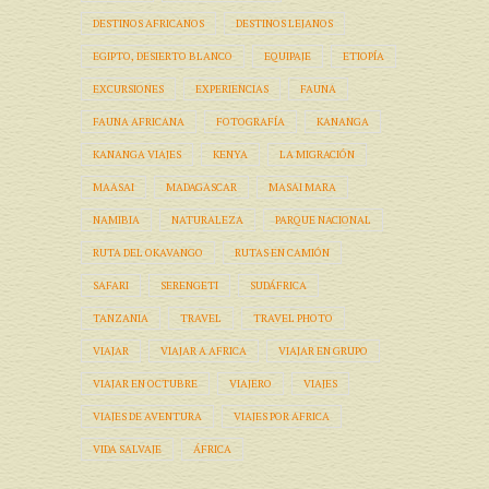
DESTINOS AFRICANOS
DESTINOS LEJANOS
EGIPTO, DESIERTO BLANCO
EQUIPAJE
ETIOPÍA
EXCURSIONES
EXPERIENCIAS
FAUNA
FAUNA AFRICANA
FOTOGRAFÍA
KANANGA
KANANGA VIAJES
KENYA
LA MIGRACIÓN
MAASAI
MADAGASCAR
MASAI MARA
NAMIBIA
NATURALEZA
PARQUE NACIONAL
RUTA DEL OKAVANGO
RUTAS EN CAMIÓN
SAFARI
SERENGETI
SUDÁFRICA
TANZANIA
TRAVEL
TRAVEL PHOTO
VIAJAR
VIAJAR A AFRICA
VIAJAR EN GRUPO
VIAJAR EN OCTUBRE
VIAJERO
VIAJES
VIAJES DE AVENTURA
VIAJES POR AFRICA
VIDA SALVAJE
ÁFRICA