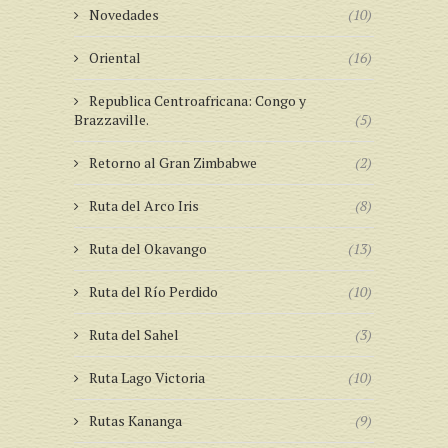
Novedades
(10)
Oriental
(16)
Republica Centroafricana: Congo y
Brazzaville.
(5)
Retorno al Gran Zimbabwe
(2)
Ruta del Arco Iris
(8)
Ruta del Okavango
(13)
Ruta del Río Perdido
(10)
Ruta del Sahel
(3)
Ruta Lago Victoria
(10)
Rutas Kananga
(9)