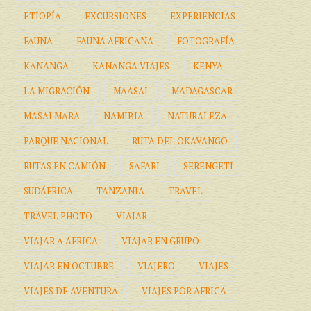
ETIOPÍA
EXCURSIONES
EXPERIENCIAS
FAUNA
FAUNA AFRICANA
FOTOGRAFÍA
KANANGA
KANANGA VIAJES
KENYA
LA MIGRACIÓN
MAASAI
MADAGASCAR
MASAI MARA
NAMIBIA
NATURALEZA
PARQUE NACIONAL
RUTA DEL OKAVANGO
RUTAS EN CAMIÓN
SAFARI
SERENGETI
SUDÁFRICA
TANZANIA
TRAVEL
TRAVEL PHOTO
VIAJAR
VIAJAR A AFRICA
VIAJAR EN GRUPO
VIAJAR EN OCTUBRE
VIAJERO
VIAJES
VIAJES DE AVENTURA
VIAJES POR AFRICA