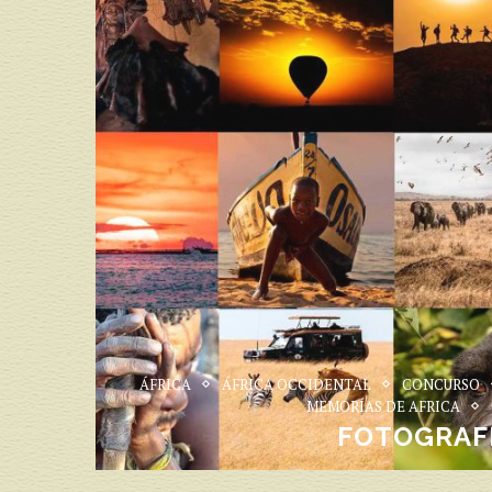
ÁFRICA
ÁFRICA OCCIDENTAL
CONCURSO
MEMORÍAS DE AFRICA
FOTOGRAFÍ