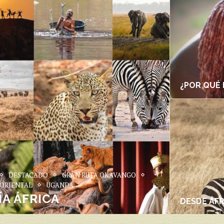
¿POR QUÉ 
DESTACADO
GRAN RUTA OKAVANGO
ORIENTAL
UGANDA
A ÁFRICA
DESDE ÁF