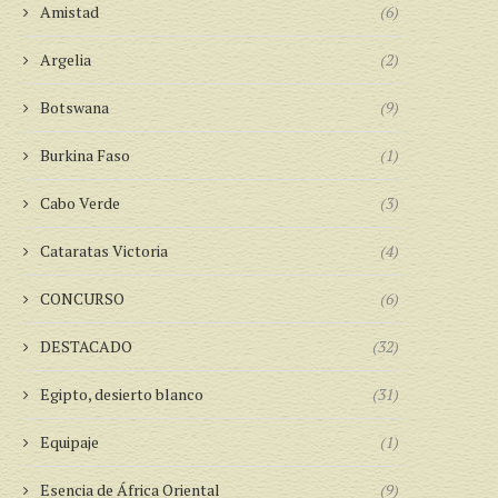
Amistad
(6)
Argelia
(2)
Botswana
(9)
Burkina Faso
(1)
Cabo Verde
(3)
Cataratas Victoria
(4)
CONCURSO
(6)
DESTACADO
(32)
Egipto, desierto blanco
(31)
Equipaje
(1)
Esencia de África Oriental
(9)