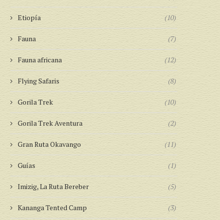
Etiopía
(10)
Fauna
(7)
Fauna africana
(12)
Flying Safaris
(8)
Gorila Trek
(10)
Gorila Trek Aventura
(2)
Gran Ruta Okavango
(11)
Guías
(1)
Imizig, La Ruta Bereber
(5)
Kananga Tented Camp
(3)